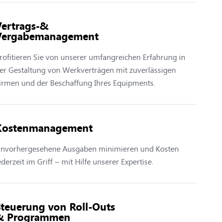
Vertrags-&
Vergabemanagement
rofitieren Sie von unserer umfangreichen Erfahrung in
er Gestaltung von Werkverträgen mit zuverlässigen
irmen und der Beschaffung
Ihres
Equip
ments.
Kostenmanagement
nvorhergesehene Ausgaben minimieren und Kosten
ederzeit im Griff – mit Hilfe unserer Expertise.
Steuerung von Roll-Outs
& Programmen