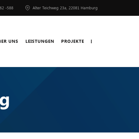
 62 -588
Alter Teichweg 23a, 22081 Hamburg
BER UNS
LEISTUNGEN
PROJEKTE
LEISTUNGEN
PROJEKTE
NEWS
ng