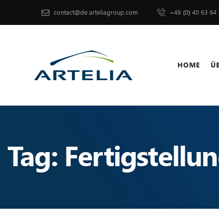
contact@de.arteliagroup.com
+49 (0) 40 63 64
HOME
Ü
HOME
ÜBER UNS
Tag: Fertigstellu