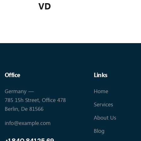
VD
Office
Links
Germany —
Home
785 15h Street, Office 478
Services
Berlin, De 81566
About Us
info@example.com
Blog